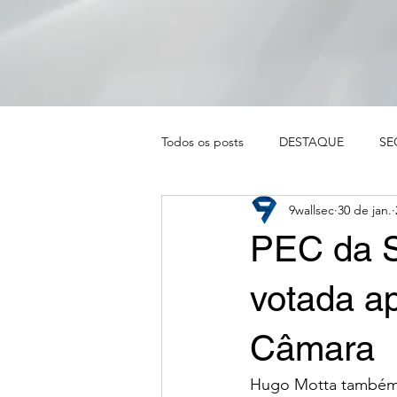
Todos os posts
DESTAQUE
SE
9wallsec
30 de jan.
LEGISLAÇÃO
OPINIÃO
PEC da S
votada ap
Câmara
Hugo Motta também 