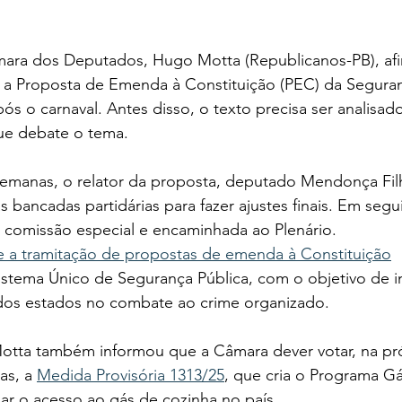
ara dos Deputados, Hugo Motta (Republicanos-PB), afi
ue a Proposta de Emenda à Constituição (PEC) da Seguran
ós o carnaval. Antes disso, o texto precisa ser analisado
ue debate o tema.
emanas, o relator da proposta, deputado Mendonça Filh
s bancadas partidárias para fazer ajustes finais. Em segu
a comissão especial e encaminhada ao Plenário.
e a tramitação de propostas de emenda à Constituição
Sistema Único de Segurança Pública, com o objetivo de in
dos estados no combate ao crime organizado.
tta também informou que a Câmara dever votar, na pr
as, a 
Medida Provisória 1313/25
, que cria o Programa G
liar o acesso ao gás de cozinha no país.