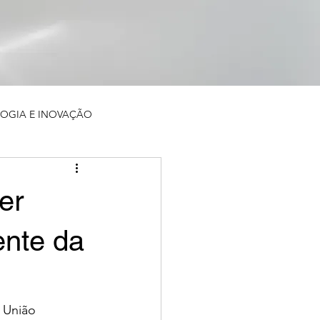
OGIA E INOVAÇÃO
er
ente da
 União 