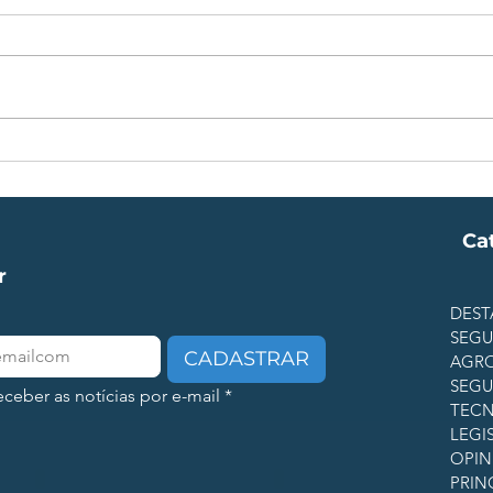
Novo Estatuto da Segurança
Prot
Privada: O que muda para
9Wal
empresas, condomínios e
tecn
gestores
Ca
r
DEST
SEG
CADASTRAR
AGR
SEGU
ceber as notícias por e-mail
*
TECN
LEGI
OPIN
PRIN