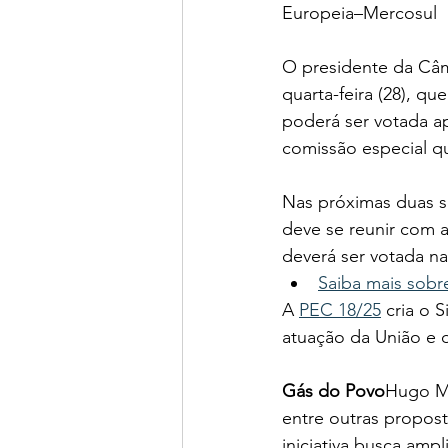
Europeia–Mercosul
O presidente da Câm
quarta-feira (28), q
poderá ser votada ap
comissão especial q
Nas próximas duas s
deve se reunir com a
deverá ser votada n
Saiba mais sobr
A 
PEC 18/25
 cria o 
atuação da União e 
Gás do Povo
Hugo Mo
entre outras propost
iniciativa busca amp