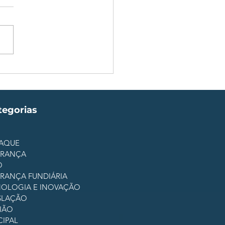
eja seu negócio com
ls: Segurança com
ologia avançada
tegorias
AQUE
URANÇA
O
RANÇA FUNDIÁRIA
OLOGIA E INOVAÇÃO
SLAÇÃO
IÃO
CIPAL