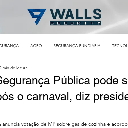
GURANÇA
AGRO
SEGURANÇA FUNDIÁRIA
TECNOL
2 min de leitura
PRINCIPAL
egurança Pública pode s
ós o carnaval, diz presid
anuncia votação de MP sobre gás de cozinha e acordo