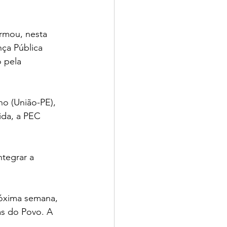
rmou, nesta 
ça Pública 
 pela 
o (União-PE), 
ida, a PEC 
tegrar a 
óxima semana, 
ás do Povo. A 