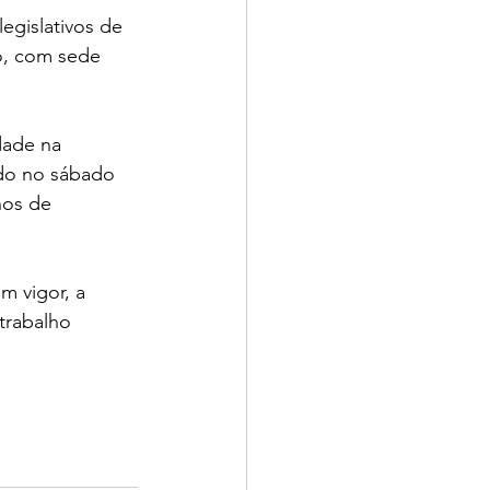
egislativos de 
no, com sede 
dade na 
do no sábado 
nos de 
m vigor, a 
trabalho 